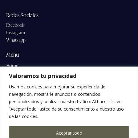
Redes Sociales
Facebook
Instagram
Whatsapp
Menu
Home
Conócenos
Valoramos tu privacidad
Listado de precios
Usamos cookies para mejorar su experiencia de
Secretos del Agua
navegación, mostrarle anuncios o contenidos
Preguntas Frecuentes
personalizados y analizar nuestro tráfico. Al hacer clic en
“Aceptar todo” usted da su consentimiento a nuestro uso
Blog
de las cookies.
Contacto
Contacto
Aceptar todo