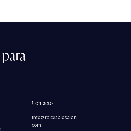
para
Contacto
info@raicesbiosalon.
com
s