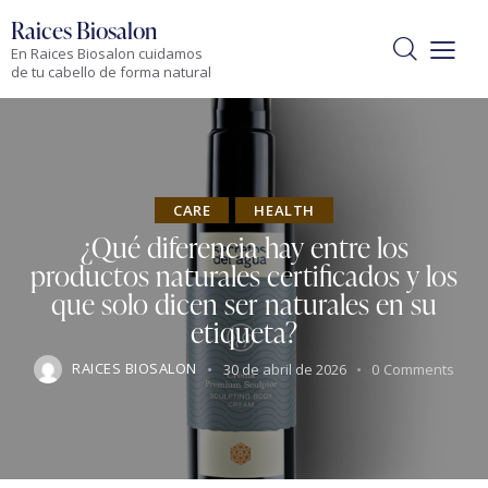
Raices Biosalon
En Raices Biosalon cuidamos
de tu cabello de forma natural
CARE
HEALTH
¿Qué diferencia hay entre los
productos naturales certificados y los
que solo dicen ser naturales en su
etiqueta?
RAICES BIOSALON
30 de abril de 2026
0
Comments