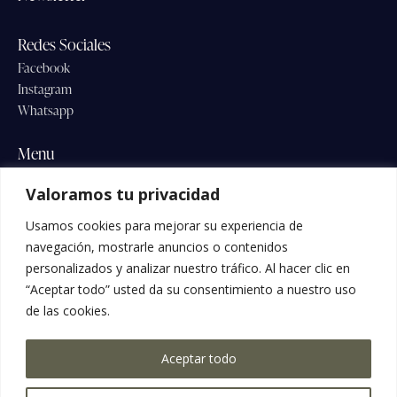
Redes Sociales
Facebook
Instagram
Whatsapp
Menu
Home
Valoramos tu privacidad
Conócenos
Usamos cookies para mejorar su experiencia de
Listado de precios
navegación, mostrarle anuncios o contenidos
Secretos del Agua
personalizados y analizar nuestro tráfico. Al hacer clic en
Preguntas Frecuentes
“Aceptar todo” usted da su consentimiento a nuestro uso
Blog
de las cookies.
Contacto
Aceptar todo
Contacto
info@raicesbiosalon.com